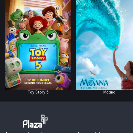
Horários
Entretenimento
Cinema
Eventos
Fique por Dentro
Toy Story 5
Moana
Lojas e Restaurantes
Lojas