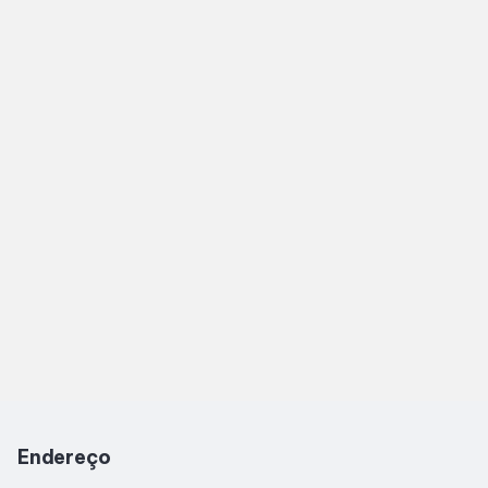
Horários
Entretenimento
Cinema
Eventos
Fique por Dentro
Lojas e Restaurantes
Lojas
Endereço