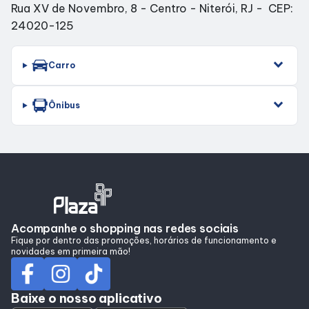
Rua XV de Novembro, 8 - Centro - Niterói, RJ - CEP:
Alimentação
24020-125
Programa de Benefícios
Carro
Ônibus
Acompanhe o shopping nas redes sociais
Fique por dentro das promoções, horários de funcionamento e
novidades em primeira mão!
Baixe o nosso aplicativo