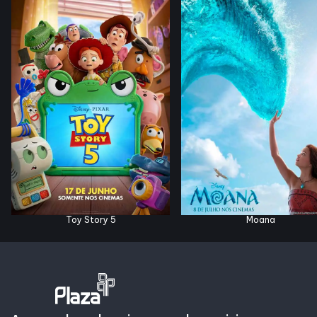
Horários
Entretenimento
Cinema
Eventos
Fique por Dentro
Toy Story 5
Moana
Lojas e Restaurantes
Lojas