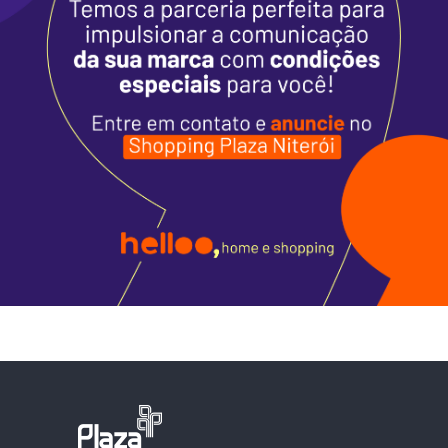
Horários
Entretenimento
Cinema
Eventos
Fique por Dentro
Lojas e Restaurantes
Lojas