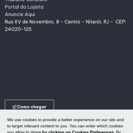
Portal do Lojista
Anuncie Aqui
Rua XV de Novembro, 8 - Centro - Niterói, RJ - CEP:
24020-125
ungroup
Como chegar
We use cookies to provide a better experience on our site and
to target relevant content to you. You can enter which cookies
you allow to share
by clicking on Cookies Preferences.
By