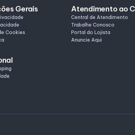
ções Gerais
Atendimento ao C
rivacidade
Central de Atendimento
vacidade
Trabalhe Conosco
de Cookies
Portal do Lojista
ca
Anuncie Aqui
onal
pping
dade