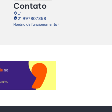
Contato
place
L1
21 997807858
Horário de funcionamento
chevron_right