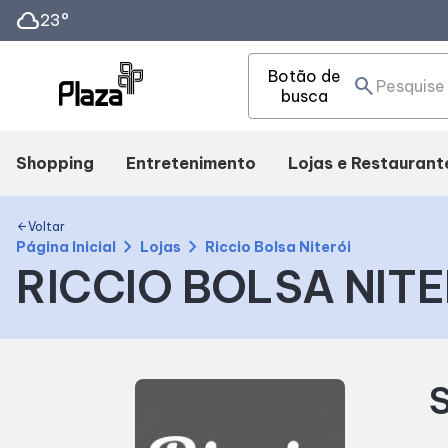
cloud
23°
Botão de
search
busca
Shopping
Entretenimento
Lojas e Restaurant
Mapa Interno
Cinema
Lojas
Voltar
arrow_back
chevron_right
chevron_right
Página Inicial
Lojas
Riccio Bolsa Niterói
RICCIO BOLSA NITE
Facilidades
Eventos
Alimentação
Como Chegar
Fique por Dentro
S
Horários