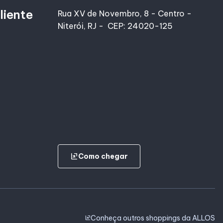
liente
Rua XV de Novembro, 8 - Centro -
Niterói, RJ - CEP: 24020-125
ungroup
Como chegar
Conheça outros shoppings da ALLOS
ungroup