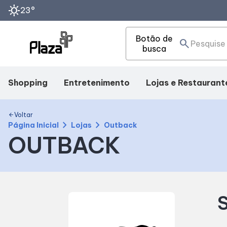
sunny
23°
Botão de
search
busca
Shopping
Entretenimento
Lojas e Restaurant
Mapa Interno
Cinema
Lojas
Voltar
arrow_back
chevron_right
chevron_right
Página Inicial
Lojas
Outback
OUTBACK
Facilidades
Eventos
Alimentação
Como Chegar
Fique por Dentro
S
Horários