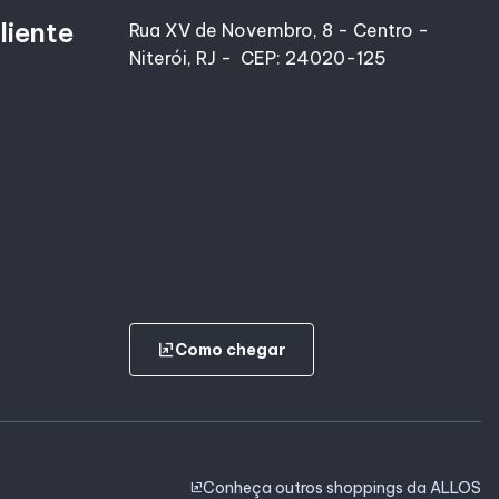
liente
Rua XV de Novembro, 8 - Centro -
Niterói, RJ - CEP: 24020-125
ungroup
Como chegar
Conheça outros shoppings da ALLOS
ungroup