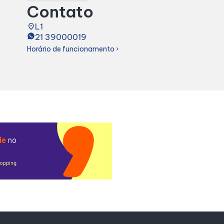
Contato
place
L1
21 39000019
Horário de funcionamento
chevron_right