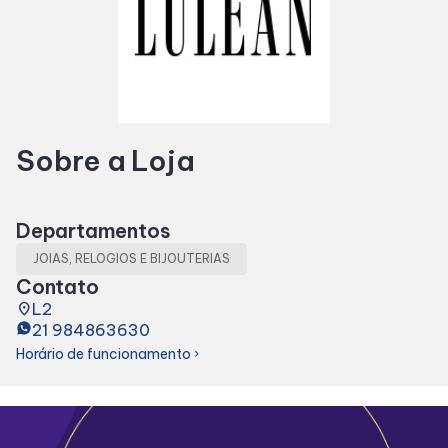
Horários
Entretenimento
Sobre a Loja
Cinema
Eventos
Departamentos
JOIAS, RELOGIOS E BIJOUTERIAS
Fique por Dentro
Contato
place
L2
21 984863630
Lojas e Restaurantes
Horário de funcionamento
chevron_right
Lojas