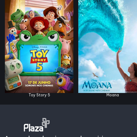
Horários
Entretenimento
Cinema
Eventos
Fique por Dentro
Toy Story 5
Moana
Lojas e Restaurantes
Lojas