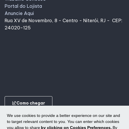
Alimentação
Portal do Lojista
Anuncie Aqui
Rua XV de Novembro, 8 - Centro - Niterói, RJ - CEP:
Programa de Benefícios
24020-125
ungroup
Como chegar
We use cookies to provide a better experience on our site and
to target relevant content to you. You can enter which cookies
you allow to share
by clicking on Cookies Preferences.
By