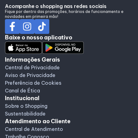
Acompanhe o shopping nas redes sociais
Horários
Fique por dentro das promoções, horários de funcionamento e
novidades em primeira mão!
Entretenimento
Baixe o nosso aplicativo
Cinema
Informações Gerais
Central de Privacidade
Eventos
Aviso de Privacidade
Preferência de Cookies
Fique por Dentro
Canal de Ética
Institucional
Sobre o Shopping
Lojas e Restaurantes
Sustentabilidade
Atendimento ao Cliente
Lojas
Central de Atendimento
Trabalhe Conosco